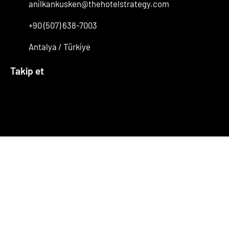
anilkankusken@thehotelstrategy.com
+90 (507) 638-7003
Antalya / Türkiye
Takip et
Facebook
Instagram
X