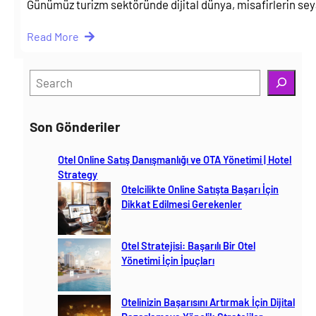
Günümüz turizm sektöründe dijital dünya, misafirlerin sey
Read More
S
e
a
Son Gönderiler
r
c
Otel Online Satış Danışmanlığı ve OTA Yönetimi | Hotel
h
Strategy
Otelcilikte Online Satışta Başarı İçin
Dikkat Edilmesi Gerekenler
Otel Stratejisi: Başarılı Bir Otel
Yönetimi İçin İpuçları
Otelinizin Başarısını Artırmak İçin Dijital